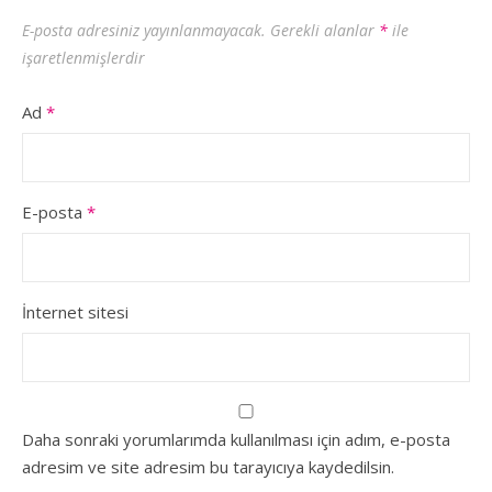
E-posta adresiniz yayınlanmayacak.
Gerekli alanlar
*
ile
işaretlenmişlerdir
Ad
*
E-posta
*
İnternet sitesi
Daha sonraki yorumlarımda kullanılması için adım, e-posta
adresim ve site adresim bu tarayıcıya kaydedilsin.