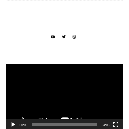
Video
oynatıcı
00:00
04:06