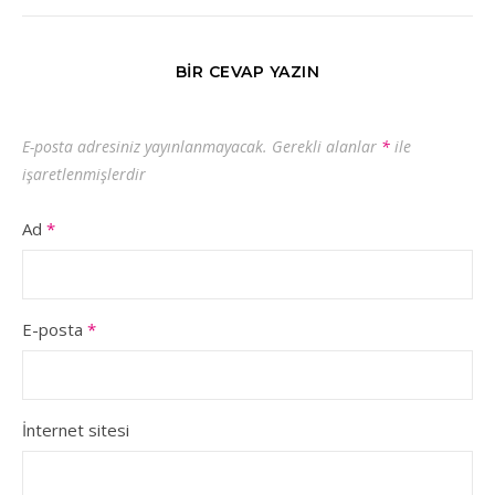
BIR CEVAP YAZIN
E-posta adresiniz yayınlanmayacak.
Gerekli alanlar
*
ile
işaretlenmişlerdir
Ad
*
E-posta
*
İnternet sitesi