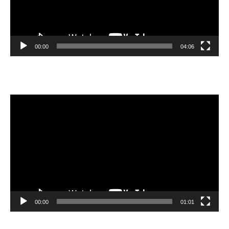
00:00
04:06
Video
oynatıcı
00:00
01:01