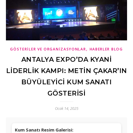
,
GÖSTERILER VE ORGANIZASYONLAR
HABERLER BLOG
ANTALYA EXPO’DA KYANI
LIDERLIK KAMPI: METIN ÇAKAR’IN
BÜYÜLEYICI KUM SANATI
GÖSTERISI
Ocak 14, 2025
Kum Sanatı Resim Galerisi: