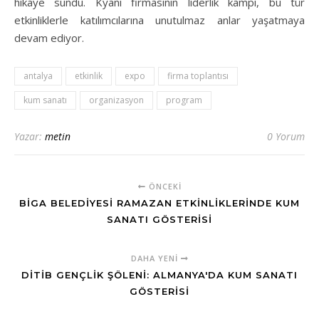
hikaye sundu. Kyani firmasının liderlik kampı, bu tür
etkinliklerle katılımcılarına unutulmaz anlar yaşatmaya
devam ediyor.
antalya
etkinlik
expo
firma toplantısı
kum sanatı
organizasyon
program
Yazar:
metin
0 Yorum
ÖNCEKI
BIGA BELEDIYESI RAMAZAN ETKINLIKLERINDE KUM
SANATI GÖSTERISI
DAHA YENI
DİTİB GENÇLIK ŞÖLENI: ALMANYA'DA KUM SANATI
GÖSTERISI