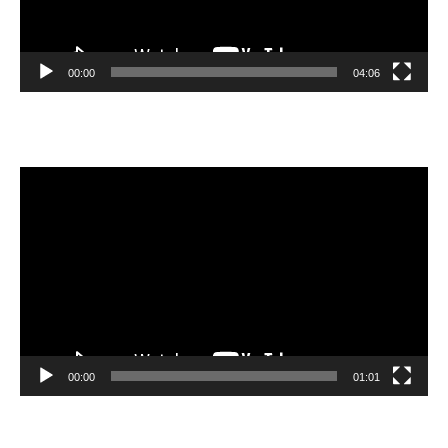
00:00
04:06
Video
oynatıcı
00:00
01:01