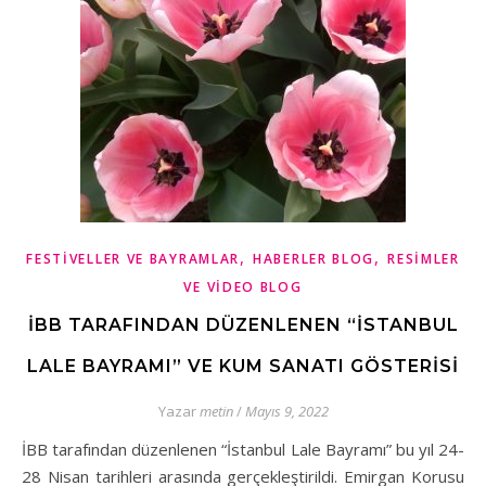
,
,
FESTIVELLER VE BAYRAMLAR
HABERLER BLOG
RESIMLER
VE VIDEO BLOG
İBB TARAFINDAN DÜZENLENEN “İSTANBUL
LALE BAYRAMI” VE KUM SANATI GÖSTERISI
Yazar
metin
/
Mayıs 9, 2022
İBB tarafından düzenlenen “İstanbul Lale Bayramı” bu yıl 24-
28 Nisan tarihleri arasında gerçekleştirildi. Emirgan Korusu