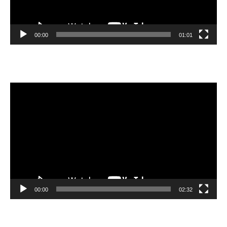
00:00
01:01
Video
oynatıcı
00:00
02:32