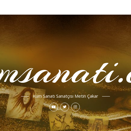
msanati.
Kum Sanatı Sanatçısı Metin Çakar