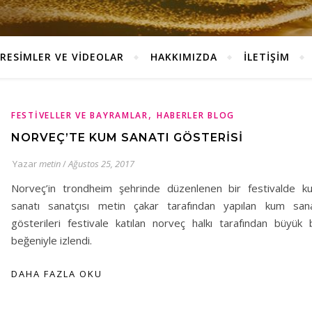
RESİMLER VE VİDEOLAR
HAKKIMIZDA
İLETİŞİM
,
FESTIVELLER VE BAYRAMLAR
HABERLER BLOG
NORVEÇ’TE KUM SANATI GÖSTERISI
Yazar
metin
/
Ağustos 25, 2017
Norveç’in trondheim şehrinde düzenlenen bir festivalde k
sanatı sanatçısı metin çakar tarafından yapılan kum sana
gösterileri festivale katılan norveç halkı tarafından büyük b
beğeniyle izlendi.
DAHA FAZLA OKU