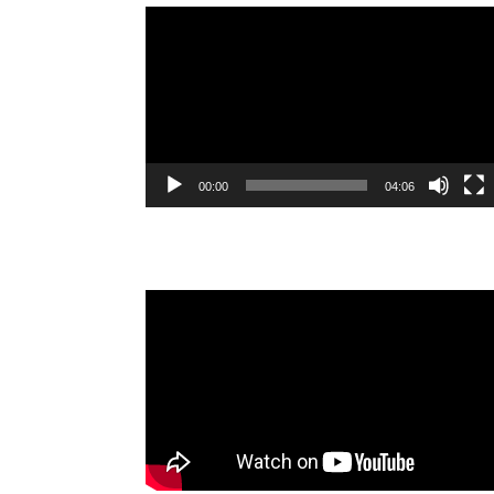
Video
oynatıcı
00:00
04:06