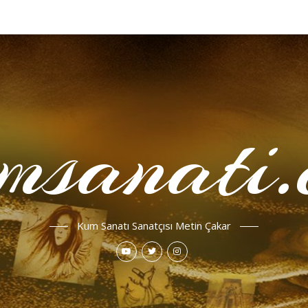
msanati.
Kum Sanatı Sanatçısı Metin Çakar