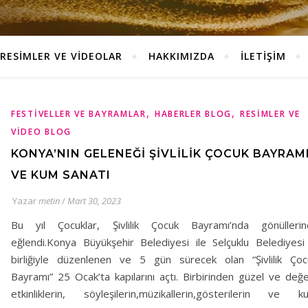
RESİMLER VE VİDEOLAR
HAKKIMIZDA
İLETİŞİM
,
,
FESTIVELLER VE BAYRAMLAR
HABERLER BLOG
RESIMLER VE
VIDEO BLOG
KONYA’NIN GELENEĞİ ŞİVLİLİK ÇOCUK BAYRAM
VE KUM SANATI
Yazar
metin
/
Mart 30, 2023
Bu yıl Çocuklar, Şivlilik Çocuk Bayramı’nda gönüllerin
eğlendi.Konya Büyükşehir Belediyesi ile Selçuklu Belediyesi 
birliğiyle düzenlenen ve 5 gün sürecek olan “Şivlilik Çoc
Bayramı” 25 Ocak’ta kapılarını açtı. Birbirinden güzel ve değe
etkinliklerin, söyleşilerin,müzikallerin,gösterilerin ve k