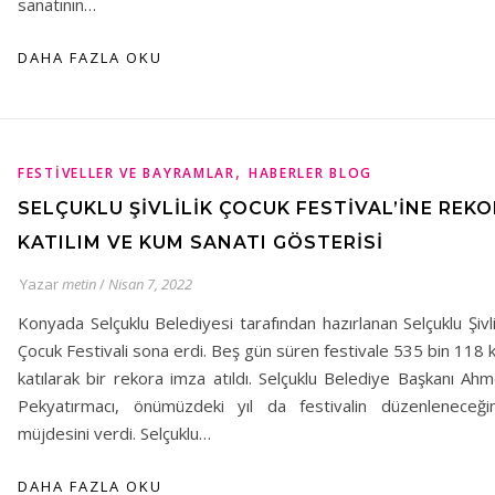
sanatının…
DAHA FAZLA OKU
,
FESTIVELLER VE BAYRAMLAR
HABERLER BLOG
SELÇUKLU ŞİVLİLİK ÇOCUK FESTİVAL’İNE REKO
KATILIM VE KUM SANATI GÖSTERİSİ
Yazar
metin
/
Nisan 7, 2022
Konyada Selçuklu Belediyesi tarafından hazırlanan Selçuklu Şivli
Çocuk Festivali sona erdi. Beş gün süren festivale 535 bin 118 k
katılarak bir rekora imza atıldı. Selçuklu Belediye Başkanı Ah
Pekyatırmacı, önümüzdeki yıl da festivalin düzenleneceğin
müjdesini verdi. Selçuklu…
DAHA FAZLA OKU