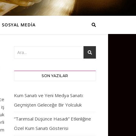
SOSYAL MEDİA
I
SON YAZILAR
Kum Sanatı ve Yeni Medya Sanatı:
ce
Geçmişten Geleceğe Bir Yolculuk
iş
uk
“Tarımsal Düşünce Hasadı” Etkinliğine
rli
Özel Kum Sanatı Gösterisi
um