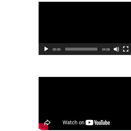
Video
oynatıcı
00:00
04:06