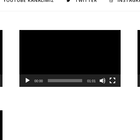
YOUTUBE KANALIMIZ
TWITTER
INSTAGR
Video
V
oynatıcı
o
00:00
01:01