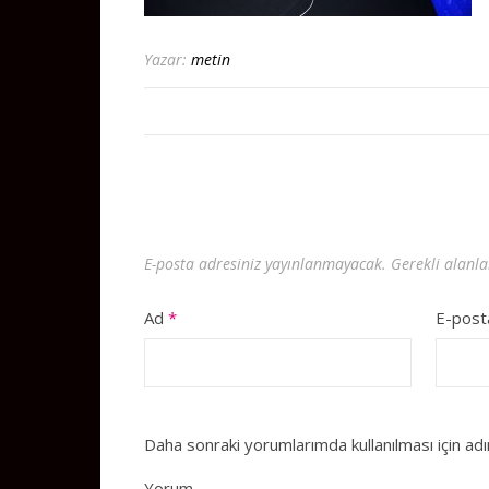
Yazar:
metin
E-posta adresiniz yayınlanmayacak.
Gerekli alanl
Ad
*
E-pos
Daha sonraki yorumlarımda kullanılması için ad
Yorum