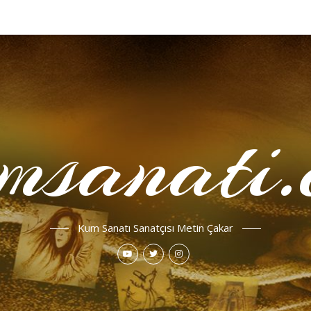
msanati.
Kum Sanatı Sanatçısı Metin Çakar