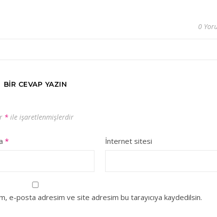
0 Yor
BIR CEVAP YAZIN
ar
*
ile işaretlenmişlerdir
ta
*
İnternet sitesi
ım, e-posta adresim ve site adresim bu tarayıcıya kaydedilsin.