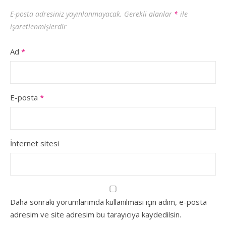
E-posta adresiniz yayınlanmayacak.
Gerekli alanlar
*
ile
işaretlenmişlerdir
Ad
*
E-posta
*
İnternet sitesi
Daha sonraki yorumlarımda kullanılması için adım, e-posta
adresim ve site adresim bu tarayıcıya kaydedilsin.