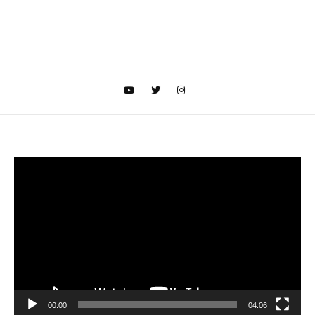
Video
oynatıcı
00:00
04:06