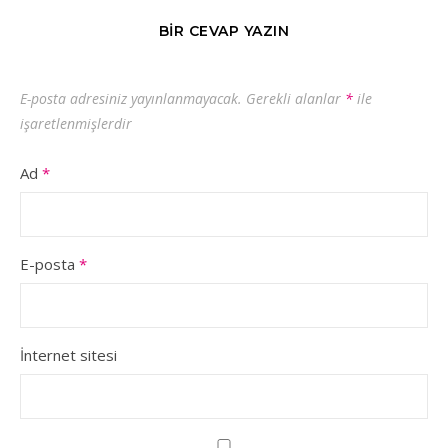
BIR CEVAP YAZIN
E-posta adresiniz yayınlanmayacak.
Gerekli alanlar
*
ile
işaretlenmişlerdir
Ad
*
E-posta
*
İnternet sitesi