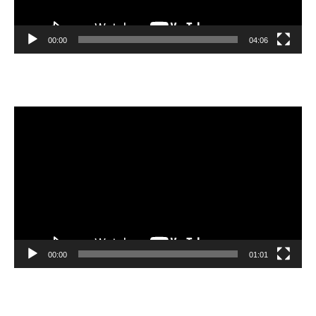
00:00
04:06
Video
oynatıcı
00:00
01:01