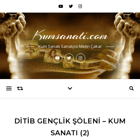
Kumsanati.com
Kum Sanatı Sanatçısı Metin Çakar
DITIB GENÇLIK ŞÖLENI – KUM
SANATI (2)