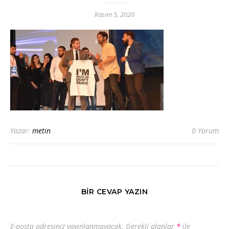
Kasım 5, 2020
Yazar:
metin
0 Yorum
BIR CEVAP YAZIN
E-posta adresiniz yayınlanmayacak.
Gerekli alanlar
*
ile