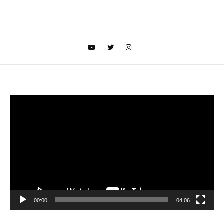
Video
oynatıcı
00:00
04:06