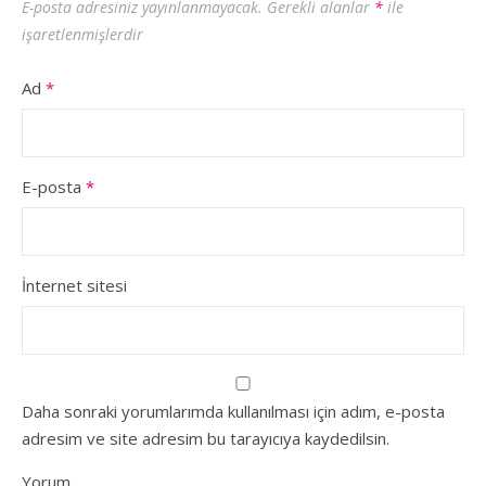
E-posta adresiniz yayınlanmayacak.
Gerekli alanlar
*
ile
işaretlenmişlerdir
Ad
*
E-posta
*
İnternet sitesi
Daha sonraki yorumlarımda kullanılması için adım, e-posta
adresim ve site adresim bu tarayıcıya kaydedilsin.
Yorum