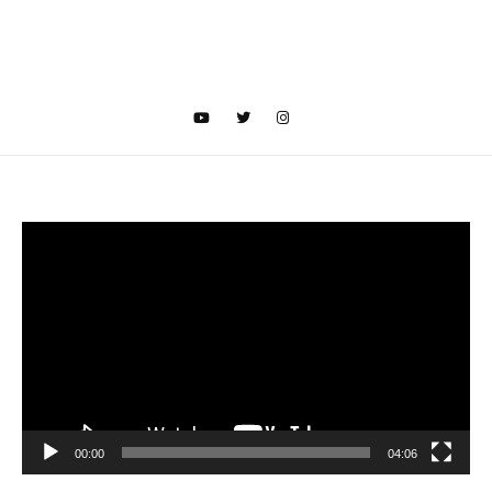
Video
oynatıcı
00:00
04:06