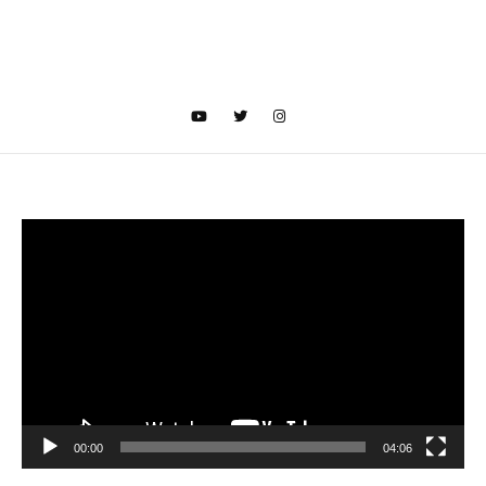
Video
oynatıcı
00:00
04:06