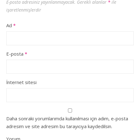
E-posta adresiniz yayınlanmayacak.
Gerekli alanlar
*
ile
işaretlenmişlerdir
Ad
*
E-posta
*
İnternet sitesi
Daha sonraki yorumlarımda kullanılması için adım, e-posta
adresim ve site adresim bu tarayıcıya kaydedilsin.
Yorum