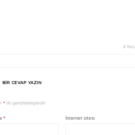
0 Yor
BIR CEVAP YAZIN
ar
*
ile işaretlenmişlerdir
ta
*
İnternet sitesi