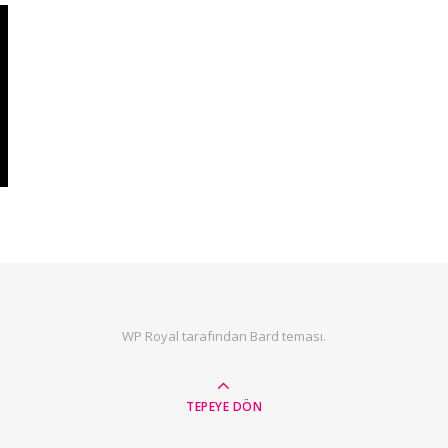
WP Royal
tarafından Bard teması.
TEPEYE DÖN