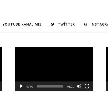
YOUTUBE KANALIMIZ
TWITTER
INSTAGR
Video
V
oynatıcı
o
00:00
01:01