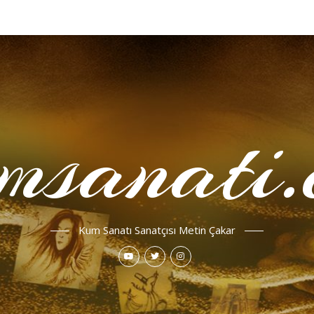
msanati.
Kum Sanatı Sanatçısı Metin Çakar