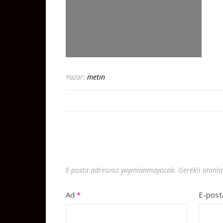
Yazar:
metin
E-posta adresiniz yayınlanmayacak.
Gerekli alanl
Ad
*
E-pos