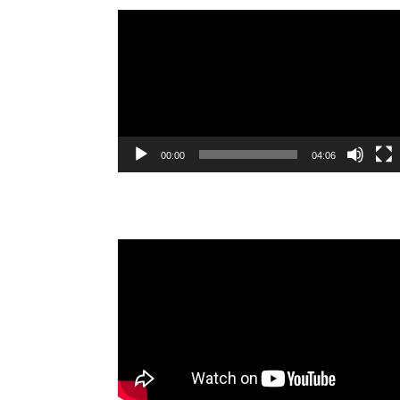
Video
oynatıcı
00:00
04:06