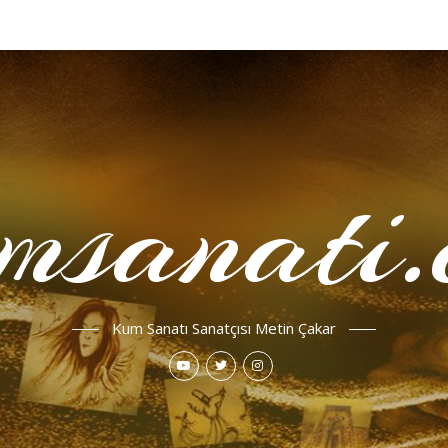
msanati.
Kum Sanatı Sanatçısı Metin Çakar