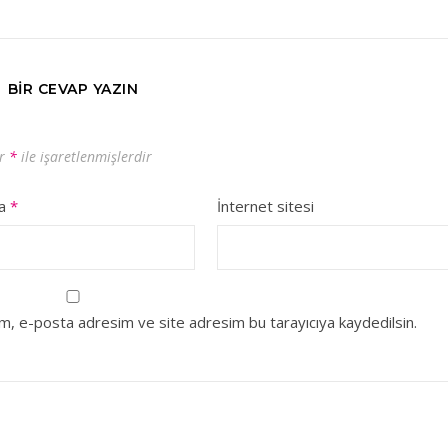
BIR CEVAP YAZIN
ar
*
ile işaretlenmişlerdir
ta
*
İnternet sitesi
ım, e-posta adresim ve site adresim bu tarayıcıya kaydedilsin.