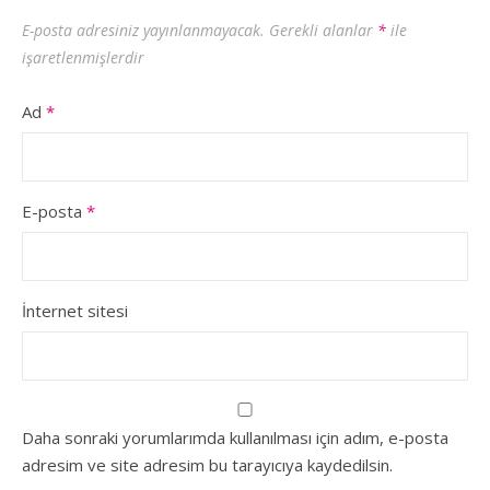
E-posta adresiniz yayınlanmayacak.
Gerekli alanlar
*
ile
işaretlenmişlerdir
Ad
*
E-posta
*
İnternet sitesi
Daha sonraki yorumlarımda kullanılması için adım, e-posta
adresim ve site adresim bu tarayıcıya kaydedilsin.