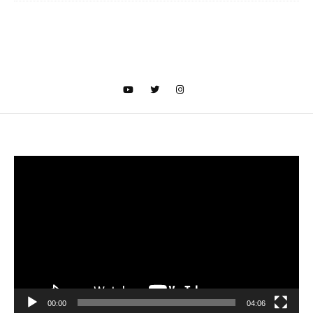
Video
oynatıcı
00:00
04:06