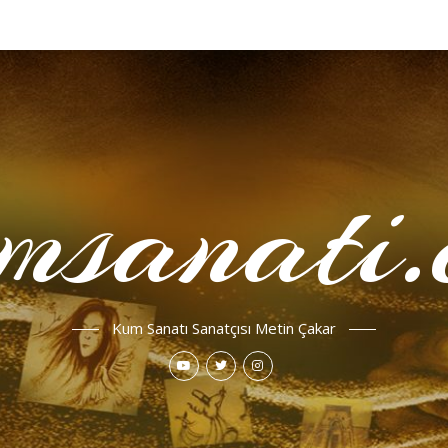
msanati.
Kum Sanatı Sanatçısı Metin Çakar