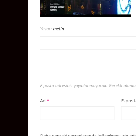
Yazar:
metin
E-posta adresiniz yayınlanmayacak.
Gerekli alanl
Ad
*
E-pos
Daha sonraki yorumlarımda kullanılması için ad