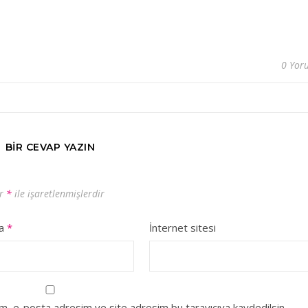
0 Yor
BIR CEVAP YAZIN
ar
*
ile işaretlenmişlerdir
ta
*
İnternet sitesi
ım, e-posta adresim ve site adresim bu tarayıcıya kaydedilsin.