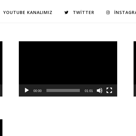
YOUTUBE KANALIMIZ
TWITTER
INSTAGR
Video
V
oynatıcı
o
00:00
01:01