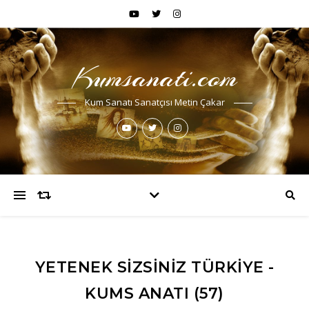
Kumsanati.com
Kum Sanatı Sanatçısı Metin Çakar
YETENEK SIZSINIZ TÜRKIYE -
KUMS ANATI (57)