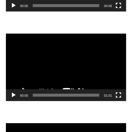
00:00
04:06
Video
oynatıcı
00:00
01:01
Video