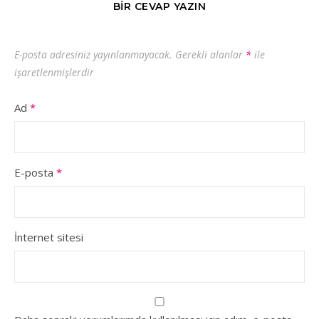
BIR CEVAP YAZIN
E-posta adresiniz yayınlanmayacak.
Gerekli alanlar
*
ile
işaretlenmişlerdir
Ad
*
E-posta
*
İnternet sitesi