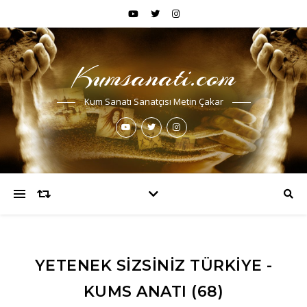
Kumsanati.com
Kum Sanatı Sanatçısı Metin Çakar
YETENEK SIZSINIZ TÜRKIYE -
KUMS ANATI (68)