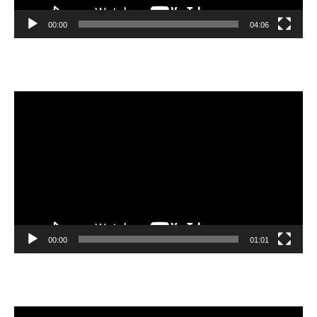
00:00
04:06
Video
oynatıcı
00:00
01:01
Video