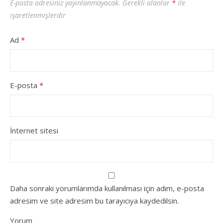
E-posta adresiniz yayınlanmayacak.
Gerekli alanlar
*
ile
işaretlenmişlerdir
Ad
*
E-posta
*
İnternet sitesi
Daha sonraki yorumlarımda kullanılması için adım, e-posta
adresim ve site adresim bu tarayıcıya kaydedilsin.
Yorum