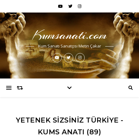
Kumsanati.com
Kum Sanatı Sanatçısı Metin Çakar
YETENEK SIZSINIZ TÜRKIYE -
KUMS ANATI (89)