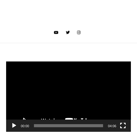
Video
oynatıcı
00:00
04:06